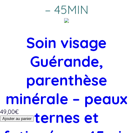
– 45MIN
Soin visage
Guérande,
parenthèse
minérale – peaux
49,00
€
ternes et
quantité
Ajouter au panier
de