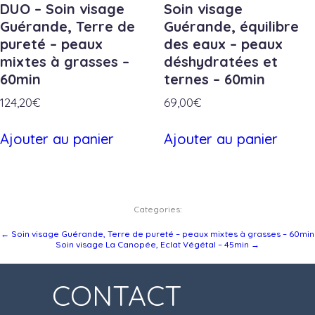
DUO – Soin visage
Soin visage
Guérande, Terre de
Guérande, équilibre
pureté – peaux
des eaux – peaux
mixtes à grasses –
déshydratées et
60min
ternes – 60min
124,20
€
69,00
€
Ajouter au panier
Ajouter au panier
Categories:
Navigation
←
Soin visage Guérande, Terre de pureté – peaux mixtes à grasses – 60min
Soin visage La Canopée, Eclat Végétal – 45min
→
de
l’article
CONTACT