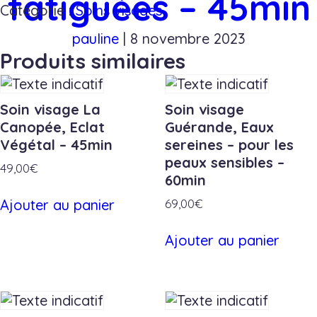
fatiguées – 45min
Soin
Catégorie :
Soins visages
visage
Guérande,
pauline
|
8 novembre 2023
parenthèse
Produits similaires
minérale
-
peaux
Soin visage La
Soin visage
ternes
Canopée, Eclat
Guérande, Eaux
et
Végétal – 45min
sereines – pour les
fatiguées
peaux sensibles –
49,00
€
-
60min
45min
Ajouter au panier
69,00
€
Ajouter au panier