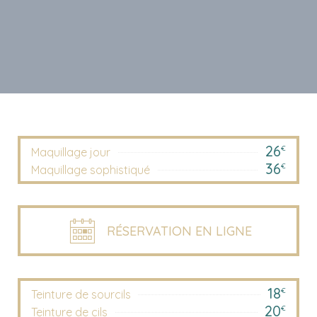
26
€
Maquillage jour
36
€
Maquillage sophistiqué
RÉSERVATION EN LIGNE
18
€
Teinture de sourcils
20
€
Teinture de cils