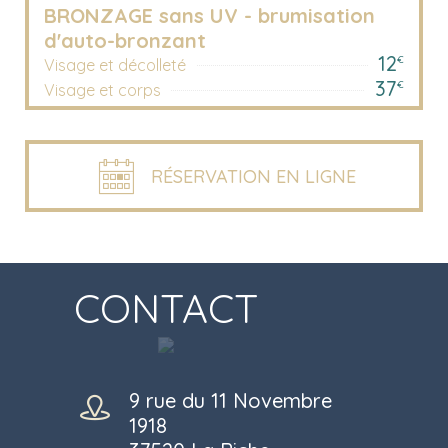
BRONZAGE sans UV - brumisation
d'auto-bronzant
12
€
Visage et décolleté
37
€
Visage et corps
RÉSERVATION EN LIGNE
CONTACT
9 rue du 11 Novembre
1918