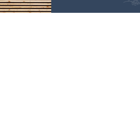
9 rue d
37520 L
LES HOR
Lundi :
Du mard
Samedi 
©2019 - Tous droits réservés
à Séance Beauté - Institut de beauté