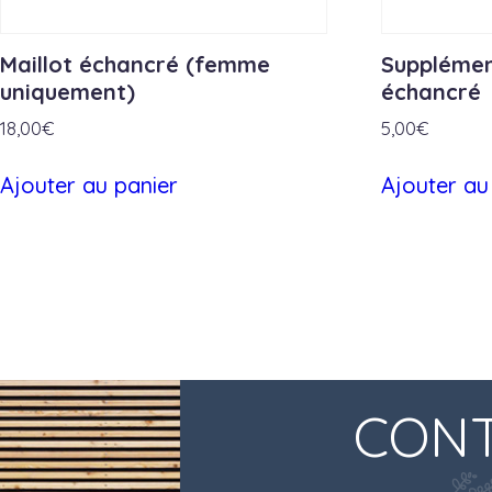
Maillot échancré (femme
Supplément
uniquement)
échancré
18,00
€
5,00
€
Ajouter au panier
Ajouter au
Navigation
de
l’article
CON