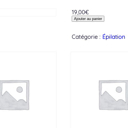
19,00
€
quantité
Ajouter au panier
de
torse
Catégorie :
Épilation
ou
dos