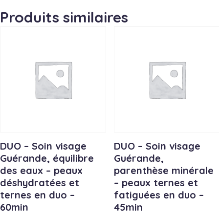
Soin
visage
Produits similaires
Guérande,
Genèse
minérale
-
pour
les
peaux
matures
en
duo
DUO – Soin visage
DUO – Soin visage
-
Guérande, équilibre
Guérande,
1h30
des eaux – peaux
parenthèse minérale
déshydratées et
– peaux ternes et
ternes en duo –
fatiguées en duo –
60min
45min