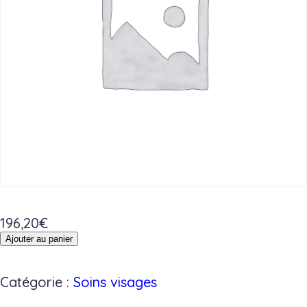
196,20
€
quantité
Ajouter au panier
de
DUO
Catégorie :
Soins visages
-