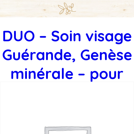
DUO – Soin visage
Guérande, Genèse
minérale – pour
les peaux matures
en duo – 1h30
pauline
|
30 mars 2026