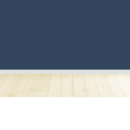
©2019 - Tous droits réservés
à Séance Beauté - Institut de beauté
MENTIONS LÉGALES
CGV
PLAN DU SITE